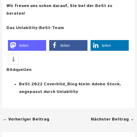
Wir freuen uns schon darauf, Sie bei der
BeSt zu
beraten!
Das Uniability-BeSt-Team
teilen
teilen
teilen
Bildquellen
BeSt 2022 Coverbild_Blog klein: Adobe Stock,
angepasst durch Uniability
Post
←
Vorheriger Beitrag
Nächster Beitrag
→
navigation