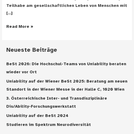
Teilhabe am gesellschaftlichen Leben von Menschen mit
[…]
Accessibility
Read More »
Day
„Screen
Reader
Neueste Beiträge
–
Positionen
BeSt 2026: Die Hochschul-Teams von Uniability beraten
zur
wieder vor Ort
Barrierefreiheit“
Uniability auf der Wiener BeSt 2025: Beratung am neuen
Standort in der Wiener Messe in der Halle C, 1020 Wien
3. Österreichische Inter- und Transdisziplinäre
Dis/Ability-Forschungswerkstatt
Uniability auf der BeSt 2024
Studieren im Spektrum Neurodiversität