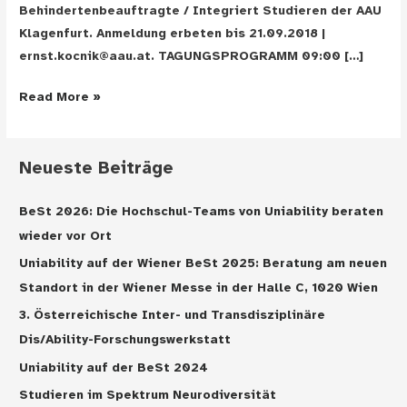
Behindertenbeauftragte / Integriert Studieren der AAU
Klagenfurt. Anmeldung erbeten bis 21.09.2018 |
ernst.kocnik@aau.at. TAGUNGSPROGRAMM 09:00 […]
ALLES
Read More »
INKLUSION
–
Gelebte
Neueste Beiträge
Vision
oder
BeSt 2026: Die Hochschul-Teams von Uniability beraten
Illusion?
wieder vor Ort
Uniability auf der Wiener BeSt 2025: Beratung am neuen
Standort in der Wiener Messe in der Halle C, 1020 Wien
3. Österreichische Inter- und Transdisziplinäre
Dis/Ability-Forschungswerkstatt
Uniability auf der BeSt 2024
Studieren im Spektrum Neurodiversität