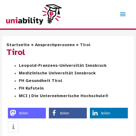
Zum
Inhalt
Hau
springen
Startseite
Ansprechpersonen
Tirol
Tirol
Leopold-Franzens-Universität Innsbruck
Medizinische Universität Innsbruck
FH Gesundheit Tirol
FH Kufstein
MCI | Die Unternehmerische Hochschule®
teilen
teilen
teilen