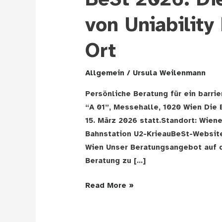
BeSt 2026: Di
von Uniability
Ort
Allgemein
/
Ursula Weilenmann
Persönliche Beratung für ein barrie
“A 01”, Messehalle, 1020 Wien Die B
15. März 2026 statt.Standort: Wien
Bahnstation U2-KrieauBeSt-Website
Wien Unser Beratungsangebot auf d
Beratung zu […]
BeSt
Read More »
2026:
Die