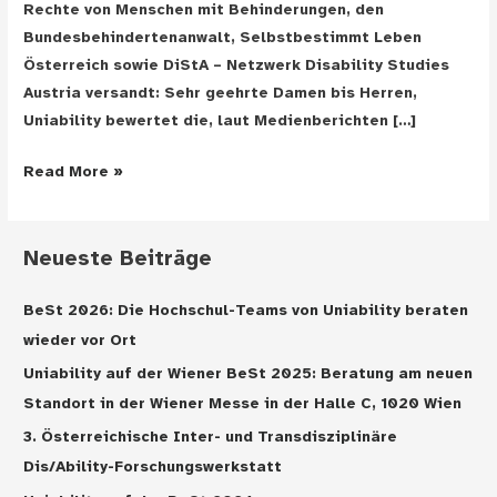
Rechte von Menschen mit Behinderungen, den
Bundesbehindertenanwalt, Selbstbestimmt Leben
Österreich sowie DiStA – Netzwerk Disability Studies
Austria versandt: Sehr geehrte Damen bis Herren,
Uniability bewertet die, laut Medienberichten […]
Aktuelle
Read More »
Medienberichte
über
geplante
Neueste Beiträge
UG
Novelle
BeSt 2026: Die Hochschul-Teams von Uniability beraten
wieder vor Ort
Uniability auf der Wiener BeSt 2025: Beratung am neuen
Standort in der Wiener Messe in der Halle C, 1020 Wien
3. Österreichische Inter- und Transdisziplinäre
Dis/Ability-Forschungswerkstatt